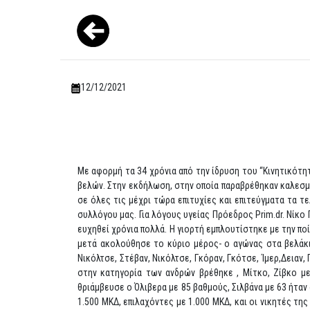
12/12/2021
Με αφορμή τα 34 χρόνια από την ίδρυση του “Κινητικότητ
βελών. Στην εκδήλωση, στην οποία παραβρέθηκαν καλεσμέ
σε όλες τις μέχρι τώρα επιτυχίες και επιτεύγματα τα τε
συλλόγου μας. Για λόγους υγείας Πρόεδρος Prim.dr. Νίκο
ευχηθεί χρόνια πολλά. Η γιορτή εμπλουτίστηκε με την πο
μετά ακολούθησε το κύριο μέρος- ο αγώνας στα βελάκια
Νικόλτσε, Στέβαν, Νικόλτσε, Γκόραν, Γκότσε, Ίμερ,Δειαν,
στην κατηγορία των ανδρών βρέθηκε , Μίτκο, Ζίβκο με
θριάμβευσε ο Όλιβερα με 85 βαθμούς, Σιλβάνα με 63 ήταν 
1.500 ΜΚΔ, επιλαχόντες με 1.000 ΜΚΔ, και οι νικητές τη