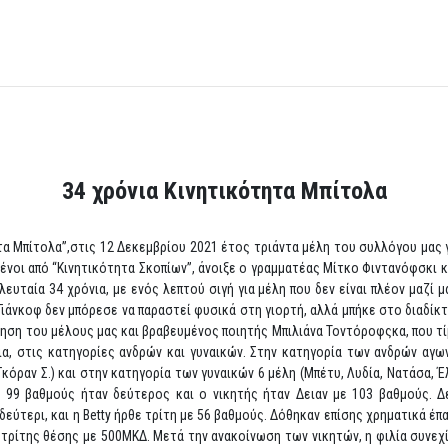
34 χρόνια Κινητικότητα Μπίτολα
α Μπίτολα”,στις 12 Δεκεμβρίου 2021 έτος τριάντα μέλη του συλλόγου μας γ
νοι από “Κινητικότητα Σκοπίων”, άνοιξε ο γραμματέας Μίτκο Φιντανόφσκι κ
λευταία 34 χρόνια, με ενός λεπτού σιγή για μέλη που δεν είναι πλέον μαζί μ
 Γιάνκοφ δεν μπόρεσε να παραστεί φυσικά στη γιορτή, αλλά μπήκε στο διαδίκ
ίηση του μέλους μας και βραβευμένος ποιητής Μπιλιάνα Τοντόροφςκα, που τί
, στις κατηγορίες ανδρών και γυναικών. Στην κατηγορία των ανδρών αγων
 Γκόραν Σ.) και στην κατηγορία των γυναικών 6 μέλη (Μπέτυ, Λυδία, Νατάσα, Έ
 99 βαθμούς ήταν δεύτερος και ο νικητής ήταν Δειαν με 103 βαθμούς. Δ
δεύτερι, και η Betty ήρθε τρίτη με 56 βαθμούς. Δόθηκαν επίσης χρηματικά έπ
ς τρίτης θέσης με 500ΜΚΔ. Μετά την ανακοίνωση των νικητών, η φιλία συνεχί