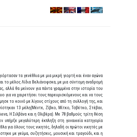
ιόρτασαν τα γενέθλια με μια μικρή γιορτή και έναν αγώνα
αι το μέλος Λίδια Βελιάνοφσκα, με μια σύντομη αναδρομή
ας, αλλά θα μείνουν για πάντα γραμμένα στην ιστορία του
τυο για να χαιρετήσει τους παρευρισκόμενους και να τους
μησε το κοινό με λίγους στίχους από τη συλλογή της, και
ίστηκαν 13 μέλη(Μέντε, Ζίβκο, Μίτκο, Τσβέτκο, Στέβαν,
λενα, Η Σιλβάνα και η Ολιβέρα). Με 78 βαθμούς τρίτη θέση
εν υπήρξε μεγαλύτερη έκπληξη στη γυναικεία κατηγορία
αθλα για όλους τους νικητές, δηλαδή οι πρώτοι νικητές με
στηκε με γεύμα, συζητήσεις, μουσική και τραγούδι, και η