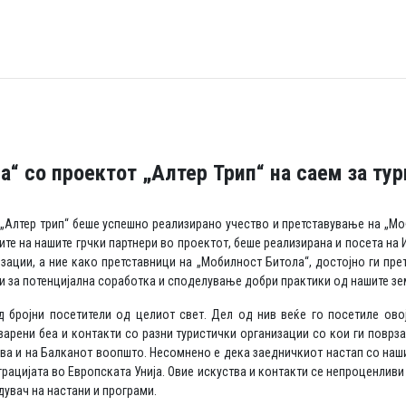
“ со проектот „Алтер Трип“ на саем за ту
т „Алтер трип“ беше успешно реализирано учество и претставување на „Мо
ите на нашите грчки партнери во проектот, беше реализирана и посета на
зации, а ние како претставници на „Мобилност Битола“, достојно ги пр
 за потенцијална соработка и споделување добри практики од нашите зем
 бројни посетители од целиот свет. Дел од нив веќе го посетиле овој
варени беа и контакти со разни туристички организации со кои ги поврза
ава и на Балканот воопшто. Несомнено е дека заедничкиот настап со наши
грацијата во Европската Унија. Овие искуства и контакти се непроценли
увач на настани и програми.