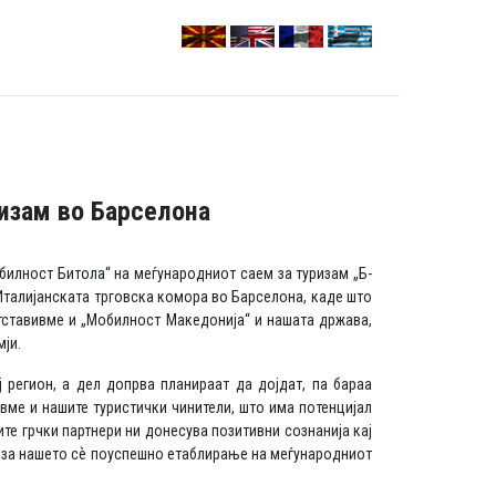
ризам во Барселона
билност Битола“ на меѓународниот саем за туризам „Б-
 Италијанската трговска комора во Барселона, каде што
етставивме и „Мобилност Македонија“ и нашата држава,
ји.
 регион, а дел допрва планираат да дојдат, па бараа
вме и нашите туристички чинители, што има потенцијал
те грчки партнери ни донесува позитивни сознанија кај
ви за нашето сѐ поуспешно етаблирање на меѓународниот