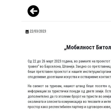
22/03/2023
„Мобилност Битола
Од 22 до 26 март 2023 година, во рамките на проекто
травел“ во Барселона, Шпанија. Заедно со претставниц
беше претставен проектот и нашите институции/органи
споделивме досегашни искуства и остваривме контакти
На саемот за туризам, нашиот штанд беше посетен од
информации за туристички понуди од двете земји. Ост
дополнително да го зголеми бројот на туристи во земј
околината и олеснета комуникација во тековите и инте
простор како респектибилен партнер и одговорен извед