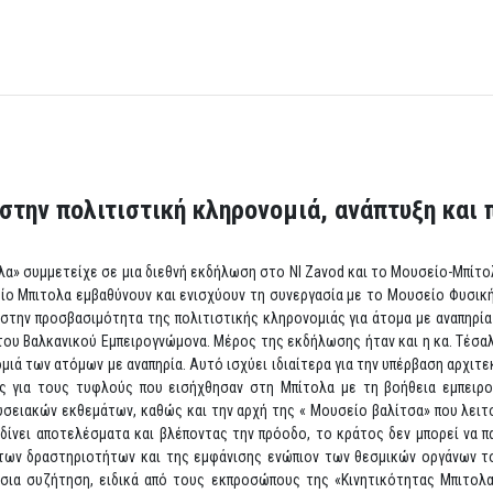
στην πολιτιστική κληρονομιά, ανάπτυξη και 
λα» συμμετείχε σε μια διεθνή εκδήλωση στο NI Zavod και το Μουσείο-Μπίτ
είο Μπιτολα εμβαθύνουν και ενισχύουν τη συνεργασία με το Μουσείο Φυσικ
α στην προσβασιμότητα της πολιτιστικής κληρονομιάς για άτομα με αναπηρί
του Βαλκανικού Εμπειρογνώμονα. Μέρος της εκδήλωσης ήταν και η κα. Τέσαλια
ά των ατόμων με αναπηρία. Αυτό ισχύει ιδιαίτερα για την υπέρβαση αρχιτε
ής για τους τυφλούς που εισήχθησαν στη Μπίτολα με τη βοήθεια εμπειρο
ειακών εκθεμάτων, καθώς και την αρχή της « Μουσείο βαλίτσα» που λειτο
ίνει αποτελέσματα και βλέποντας την πρόοδο, το κράτος δεν μπορεί να πα
των δραστηριοτήτων και της εμφάνισης ενώπιον των θεσμικών οργάνων τ
σια συζήτηση, ειδικά από τους εκπροσώπους της «Κινητικότητας Μπιτολ