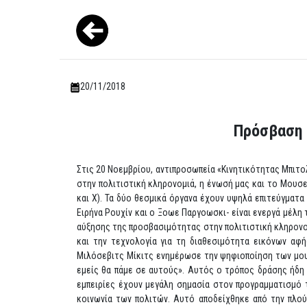
20/11/2018
Πρόσβαση 
Στις 20 Νοεμβρίου, αντιπροσωπεία «Κινητικότητας Μπιτο
στην πολιτιστική κληρονομιά, η ένωσή μας και το Μουσ
και Χ). Τα δύο θεσμικά όργανα έχουν υψηλά επιτεύγματ
Ειρήνα Ρουχίν και ο Ξοωε Παργοωσκι- είναι ενεργά μέλη 
αύξησης της προσβασιμότητας στην πολιτιστική κληρονομι
και την τεχνολογία για τη διαθεσιμότητα εικόνων αφ
Μιλόσεβιτς Μίκιτς ενημέρωσε την ψηφιοποίηση των μουσ
εμείς θα πάμε σε αυτούς». Αυτός ο τρόπος δράσης ήδη δ
εμπειρίες έχουν μεγάλη σημασία στον προγραμματισμό 
κοινωνία των πολιτών. Αυτό αποδείχθηκε από την πλού