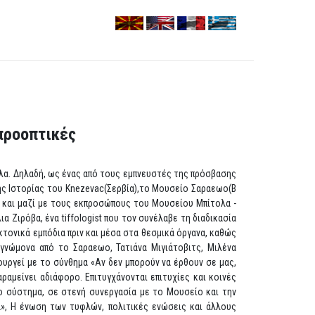
προοπτικές
ολα. Δηλαδή, ως ένας από τους εμπνευστές της πρόσβασης
ής Ιστορίας του Knezevac(Σερβία),το Μουσείο Σαραεωο(Β
α και μαζί με τους εκπροσώπους του Μουσείου Μπίτολα -
 Ζιρόβα, ένα tiffologist που τον συνέλαβε τη διαδικασία
κτονικά εμπόδια πριν και μέσα στα θεσμικά όργανα, καθώς
γνώμονα από το Σαραεωο, Τατιάνα Μιγιάτοβιτς, Μιλένα
υργεί με το σύνθημα «Αν δεν μπορούν να έρθουν σε μας,
ραμείνει αδιάφορο. Επιτυγχάνονται επιτυχίες και κοινές
ο σύστημα, σε στενή συνεργασία με το Μουσείο και την
α», Η ένωση των τυφλών, πολιτικές ενώσεις και άλλους