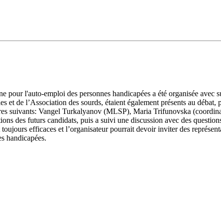
bune pour l'auto-emploi des personnes handicapées a été organisée ave
s et de l’Association des sourds, étaient également présents au débat, p
 suivants: Vangel Turkalyanov (MLSP), Maria Trifunovska (coordinatr
tions des futurs candidats, puis a suivi une discussion avec des question
toujours efficaces et l’organisateur pourrait devoir inviter des représen
es handicapées.