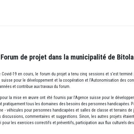
Forum de projet dans la municipalité de Bitola
Covid-19 en cours, le forum du projet a tenu cinq sessions et s'est terminé p
 suisse pour le développement et la coopération et l'Autonomisation des conse
années et contribue aux travaux du forum.
s pour la mise en œuvre ont été fournis par l'Agence suisse pour le développeme
raient pratiquement tous les domaines des besoins des personnes handicapées. P
ne - véhicules pour personnes handicapées et salles de classe et terrains de j
 discussions, commentaires et suggestions. Sinon, les autres projets étaient 
 pour les exercices correctifs et préventifs, participation aux flux culturels 