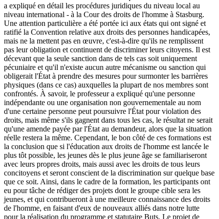
a expliqué en détail les procédures juridiques du niveau local au
niveau international - à la Cour des droits de l'homme à Stasburg.
Une attention particulière a été portée ici aux états qui ont signé et
ratifié la Convention relative aux droits des personnes handicapées,
mais ne la mettent pas en œuvre, c'est-à-dire qu'ils ne remplissent
pas leur obligation et continuent de discriminer leurs citoyens. Il est
décevant que la seule sanction dans de tels cas soit uniquement
pécuniaire et qu'il n'existe aucun autre mécanisme ou sanction qui
obligerait l'État à prendre des mesures pour surmonter les barrières
physiques (dans ce cas) auxquelles la plupart de nos membres sont
confrontés. À savoir, le professeur a expliqué qu'une personne
indépendante ou une organisation non gouvernementale au nom
d'une certaine personne peut poursuivre l'État pour violation des
droits, mais même s'ils gagnent dans tous les cas, le résultat ne serait
qu'une amende payée par l'État au demandeur, alors que la situation
réelle restera la même. Cependant, le bon côté de ces formations est
la conclusion que si l'éducation aux droits de l'homme est lancée le
plus tôt possible, les jeunes dès le plus jeune âge se familiariseront
avec leurs propres droits, mais aussi avec les droits de tous leurs
concitoyens et seront conscient de la discrimination sur quelque base
que ce soit. Ainsi, dans le cadre de la formation, les participants ont
eu pour tâche de rédiger des projets dont le groupe cible sera les
jeunes, et qui contribueront à une meilleure connaissance des droits
de l'homme, en faisant d'eux de nouveaux alliés dans notre lutte
pour la réalisation du programme et statutaire Buts. Le projet de