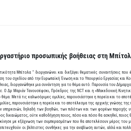
ργαστήριο προσωπικής βοήθειας στη Μπίτο
ικότητα Μπίτολα " διοργανώνει και διεξάγει θεματικές συναντήσεις που 
η του σχεδίου από την Ευρωπαϊκή Ένωση και το Υπουργείο Εργασίας και Κο
θειας, διοργανώθηκε μια συνάντηση για το θέμα αυτό. Παρουσία του Δήμαρ
oc. Ο Δρ Μαριάν Τανουσέφσκι, Πρόεδρος της NCT και η «Μακεδονική Κινητι
θέμα. Μετά τις καλωσόριμες ομιλίες, παρουσιάστηκε η πορεία και το απο
μιλίες, παρουσιάστηκε η πορεία και το αποτέλεσμα της αρχικής γνώσης της
ν υπηρεσιών, δηλαδή των βοηθών, των πιλότων και των φορέων παροχής υπ
δος δικαιώματος, ούτε καθοδήγηση ποιος, πόσο και πόσο θα ασκηθεί, ποιος θ
ξεκίνησε με εξάχνωση των συμπερασμάτων που θα αποτελέσουν μέρος του μ
επιτευχθούν οι βέλτιστες συνθήκες για την αναβίωση αυτών, αλλά και πολλ